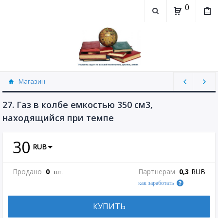
0
Магазин
Физика, химия (рассылаю Doc+PDF) (8689)
27. Газ в колбе емкостью 350 см3,
находящийся при темпе
30
RUB
Продано
0
Партнерам
0,3
RUB
шт.
как заработать
КУПИТЬ