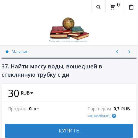
0
Магазин
Физика, химия (рассылаю Doc+PDF) (8689)
37. Найти массу воды, вошедшей в
стеклянную трубку с ди
30
RUB
Продано
0
Партнерам
0,3
RUB
шт.
как заработать
КУПИТЬ