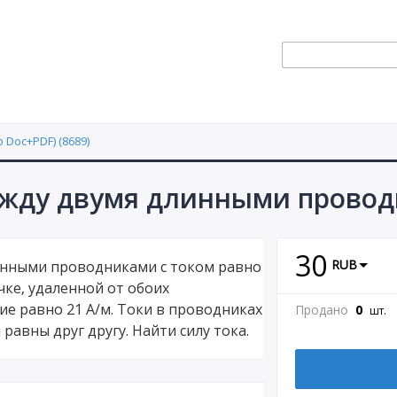
 Doc+PDF) (8689)
ежду двумя длинными провод
30
RUB
линными проводниками с током равно
чке, удаленной от обоих
ие равно 21 А/м. Токи в проводниках
Продано
0
шт.
авны друг другу. Найти силу тока.