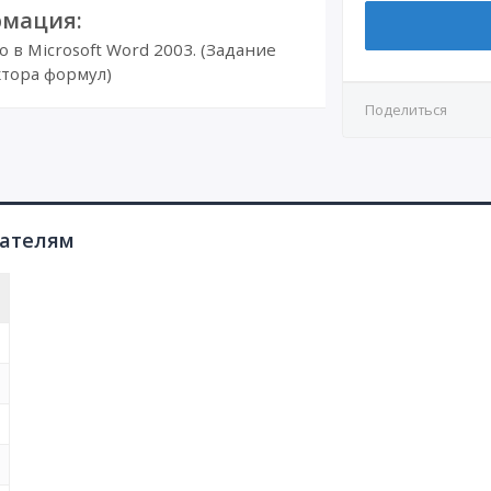
мация:
в Microsoft Word 2003. (Задание
тора формул)
Поделиться
пателям