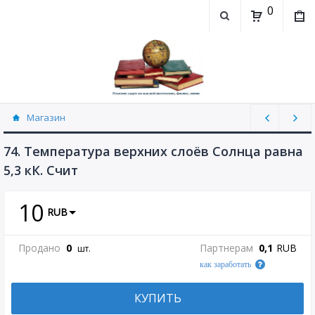
0
Магазин
Физика, химия (рассылаю Doc+PDF) (8689)
74. Температура верхних слоёв Солнца равна
5,3 кК. Счит
10
RUB
Продано
0
Партнерам
0,1
RUB
шт.
как заработать
КУПИТЬ