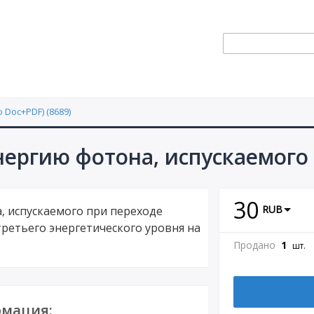
 Doc+PDF) (8689)
нергию фотона, испускаемого
30
RUB
, испускаемого при переходе
третьего энергетического уровня на
Продано
1
шт.
мация: