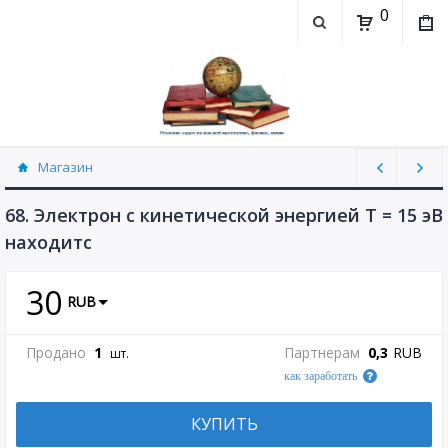
0
Магазин
Физика, химия (рассылаю Doc+PDF) (8689)
68. Электрон с кинетической энергией Т = 15 эВ
находитс
30
RUB
Продано
1
Партнерам
0,3
RUB
шт.
как заработать
КУПИТЬ