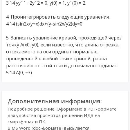
3.14 yy´´− 2y´2 = 0, y(0) = 1, y´(0) = 2.
4. Проинтегрировать следующие уравнения.
4.14 (sin2x/y+x)dx+(y-sin2x/y2)dy=0
5. Записать уравнение кривой, проходящей через
точку A(x0, y0), если известно, что длина отрезка,
отсекаемого на оси ординат нормалью,
проведенной в любой точке кривой, равна
расстоянию от этой точки до начала координат.
5.14 A(0, −3)
Дополнительная информация:
Подробное решение. Оформлено в PDF-формате
для удобства просмотра решений ИДЗ на
смартфонах и ПК.
В MS Word (doc-формате) высылается