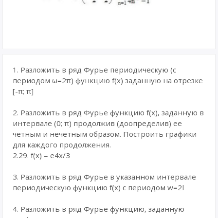
1. Разложить в ряд Фурье периодическую (с
периодом ω=2π) функцию f(x) заданную на отрезке
[-π; π]
2. Разложить в ряд Фурье функцию f(x), заданную в
интервале (0; π) продолжив (доопределив) ее
четным и нечетным образом. Построить графики
для каждого продолжения.
2.29. f(x) = e4x/3
3. Разложить в ряд Фурье в указанном интервале
периодическую функцию f(x) с периодом w=2l
4. Разложить в ряд Фурье функцию, заданную