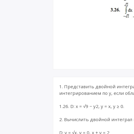
1. Представить двойной интегр
интегрированием по y, если обл
1.26. D: x = √9 − y2, y = x, y ≥ 0.
2. Вычислить двойной интеграл 
D: y = √x, y = 0, x + y = 2