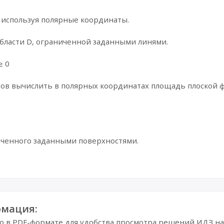
 используя полярные координаты.
области D, ограниченной заданными линями.
≥ 0
ов вычислить в полярных координатах площадь плоской 
ниченного заданными поверхностями.
мация:
в PDF-формате для удобства просмотра решений ИДЗ на 