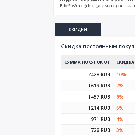
В MS Word (doc-формате) высыла
СКИДКИ
Cкидка постоянным поку
СУММА ПОКУПОК ОТ
СКИДКА
2428 RUB
10%
1619 RUB
7%
1457 RUB
6%
1214 RUB
5%
971 RUB
4%
728 RUB
3%