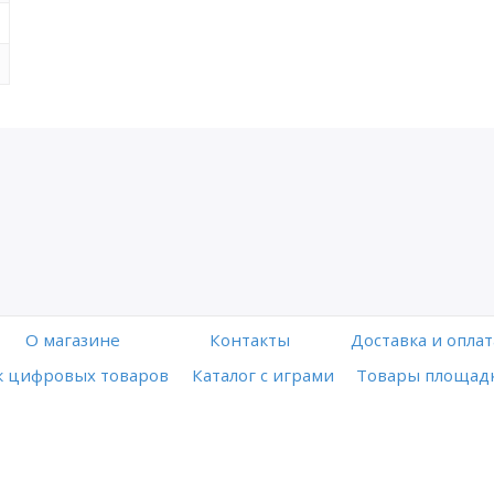
O магазине
Контакты
Доставка и оплат
 цифровых товаров
Каталог с играми
Товары площадк
Работает на платформе
Digiseller