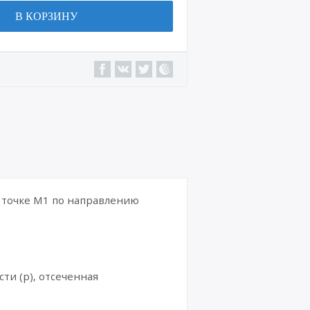
В КОРЗИНУ
 в точке M1 по направлению
ти (p), отсеченная