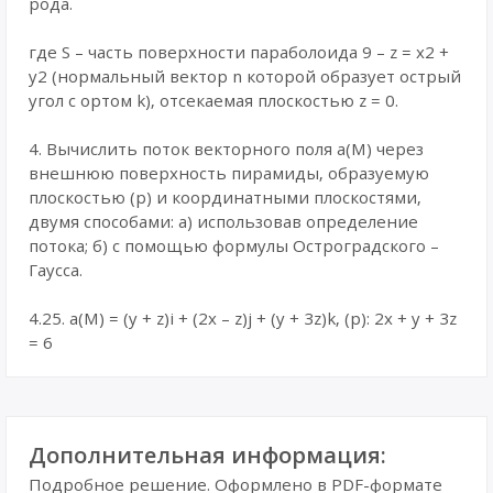
рода.
где S – часть поверхности параболоида 9 – z = x2 +
y2 (нормальный вектор n которой образует острый
угол с ортом k), отсекаемая плоскостью z = 0.
4. Вычислить поток векторного поля a(M) через
внешнюю поверхность пирамиды, образуемую
плоскостью (p) и координатными плоскостями,
двумя способами: а) использовав определение
потока; б) с помощью формулы Остроградского –
Гаусса.
4.25. а(M) = (y + z)i + (2x – z)j + (y + 3z)k, (p): 2x + y + 3z
= 6
Дополнительная информация:
Подробное решение. Оформлено в PDF-формате