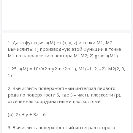
1. Дана функция u(M) = u(x, y, z) и точки M1, M2.
Вычислить: 1) производную этой функции в точке
M1 по направлению вектора M1M2; 2) grad u(M1)
1.25. u(M) = 10/(x2 + y2 + z2 + 1), M1(–1, 2, –2), M2(2, 0,
1)
2. Вычислить поверхностный интеграл первого
рода по поверхности S, где S – часть плоскости (p),
отсеченная координатными плоскостями.
(p): 2x + y + 3z = 6
3. Вычислить поверхностный интеграл второго