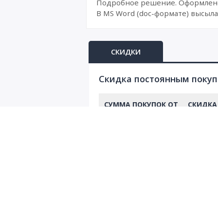
Подробное решение. Оформлено 
В MS Word (doc-формате) высыла
СКИДКИ
Cкидка постоянным поку
СУММА ПОКУПОК ОТ
СКИДКА
2428 RUB
10%
1619 RUB
7%
1457 RUB
6%
1214 RUB
5%
971 RUB
4%
728 RUB
3%