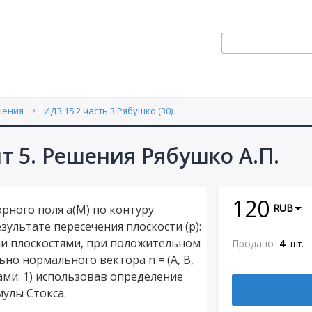
шения
ИДЗ 15.2 часть 3 Рябушко (30)
нт 5. Решения Рябушко А.П.
120
RUB
рного поля а(М) по контуру
зультате пересечения плоскости (p):
ыми плоскостями, при положительном
Продано
4
шт.
но нормального вектора n = (A, B,
ами: 1) использовав определение
улы Стокса.