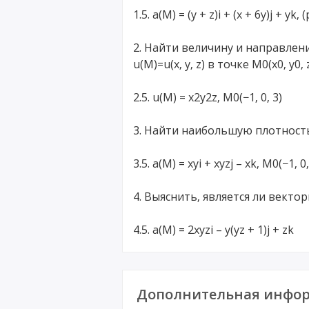
1.5. a(M) = (y + z)i + (x + 6y)j + yk, (
2. Найти величину и направле
u(M)=u(x, y, z) в точке M0(x0, y0, 
2.5. u(M) = x2y2z, M0(−1, 0, 3)
3. Найти наибольшую плотность ц
3.5. a(M) = xyi + xyzj – xk, M0(−1, 0,
4. Выяснить, является ли вектор
4.5. a(M) = 2xyzi – y(yz + 1)j + zk
Дополнительная инфор