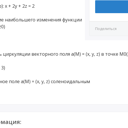
p): x + 2y + 2z = 2
ние наибольшего изменения функции
z0)
Поделиться
иркуляции векторного поля а(М) = (x, y, z) в точке M0(x0
 3)
ное поле а(М) = (x, y, z) соленоидальным
мация: