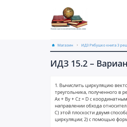
Магазин
ИДЗ Рябушко книга 3 ре
ИДЗ 15.2 – Вариа
1. Вычислить циркуляцию векто
треугольника, полученного в ре
Ax + By + Cz = D с координатн
направлении обхода относитель
C) этой плоскости двумя способ
циркуляции; 2) с помощью форм