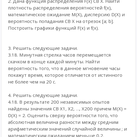
2. Дана функция распределения F(х) СВ X. Найти
плотность распределения вероятностей f(x),
математическое ожидание М(X), дисперсию D(X) и
вероятность попадания СВ X на отрезок [а; b].
Построить графики функций F(х) и f(x).
3. Решить следующие задачи.
3.18. Минутная стрелка часов перемещается
скачком в конце каждой минуты. Найти
вероятность того, что в данное мгновение часы
покажут время, которое отличается от истинного
не более чем на 20 с.
4. Решить следующие задачи.
4.18. В результате 200 независимых опытов
найдены значения СВ Х1, X2, …, X200 причем М(Х) =
D(X) = 2. Оценить сверху вероятности того, что
абсолютная величина разности между средним
арифметическим значений случайной величины ; и
математическим ожиданием меньше 0,2.