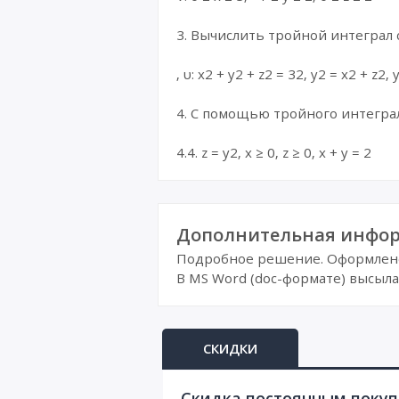
3. Вычислить тройной интеграл
, υ: x2 + y2 + z2 = 32, y2 = x2 + z2, 
4. С помощью тройного интегра
4.4. z = y2, x ≥ 0, z ≥ 0, x + y = 2
Дополнительная инфор
Подробное решение. Оформлено 
В MS Word (doc-формате) высыла
СКИДКИ
Cкидка постоянным поку