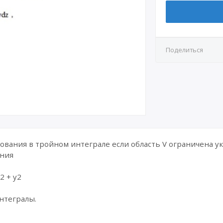
Поделиться
ования в тройном интеграле если область V ограничена 
ания
3x2 + y2
нтегралы.