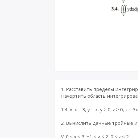
1. Расставить пределы интегрир
Начертить область интегриров
1.4. V: x = 3, y = x, y ≥ 0; z ≥ 0, z = 
2. Вычислить данные тройные и
V: 0 ≤ x ≤ 3, −1 ≤ y ≤ 2, 0 ≤ z ≤ 2