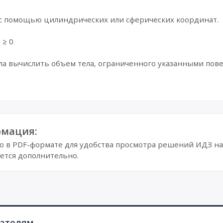
 с помощью цилиндрических или сферических координат.
y ≥ 0
ла вычислить объем тела, ограниченного указанными пове
мация:
в PDF-формате для удобства просмотра решений ИДЗ на 
ется дополнительно.
пателям