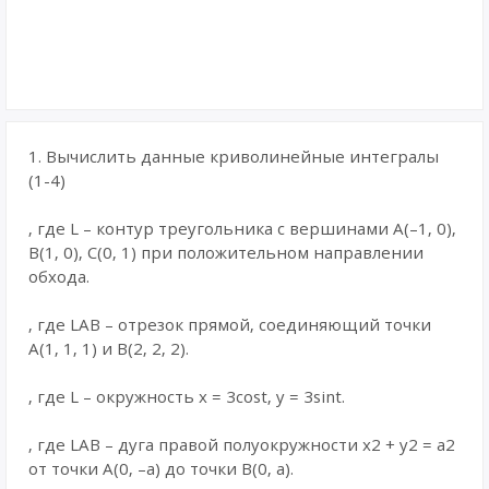
1. Вычислить данные криволинейные интегралы
(1-4)
, где L – контур треугольника с вершинами A(–1, 0),
B(1, 0), C(0, 1) при положительном направлении
обхода.
, где LAB – отрезок прямой, соединяющий точки
A(1, 1, 1) и B(2, 2, 2).
, где L – окружность x = 3cost, y = 3sint.
, где LAB – дуга правой полуокружности x2 + y2 = a2
от точки A(0, –a) до точки B(0, a).