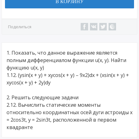
В КОРЗИНУ
Поделиться
1. Показать, что данное выражение является
полным дифференциалом функции u(x, y). Найти
функцию u(x, y)
1.12. (ysin(x + y) + xycos(x + y) – 9x2)dx + (xsin(x + y) +
xycos(x + y) + 2y)dy
2. Решить следующие задачи
2.12. Вычислить статические моменты
относительно координатных осей дуги астроиды x
= 2cos3t, y = 2sin3t, расположенной в первом
квадранте