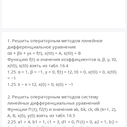
1. Решить операторным методом линейное
дифференциальное уравнение
αẍ + βẋ + γx = f(t), x(t0) = A, ẋ(t0) = B
Функцию f(t) и значения коэффициентов α, β, γ, t0,
x(t0), ẋ(t0) взять из табл. 16.4
1.25. α = 1, β = −1, γ = 0, f(t) = t2, t0 = 0, x(t0) = 0, ẋ(t0)
= −1
1.25. ẍ − ẋ = t2, x(0) = 0, ẋ(0) = −1
2. Решить операторным методом систему
линейных дифференциальных уравнений
Функции f1(t), f2(t) и значения ak, bk, ck, dk (k=1, 2),
A, B, x(0), y(0) взять из табл. 16.5
2.25. a1 = 4, b1 = 1, c1 = 3, d1 = 0, f1(t) = 0, a2 = 1, b2 =