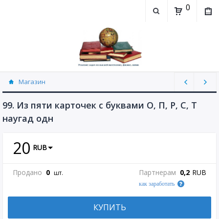
0
Магазин
Теория вероятностей (рассылаю Doc+PDF)
(5744)
99. Из пяти карточек с буквами О, П, Р, С, Т
наугад одн
20
RUB
Продано
0
Партнерам
0,2
RUB
шт.
как заработать
КУПИТЬ