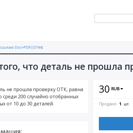
ссылаю Doc+PDF) (5744)
 того, что деталь не прошла 
30
RUB
аль не прошла проверку ОТК, равна
то среди 200 случайно отобранных
х от 10 до 30 деталей.
Продано
1
шт.
мация: