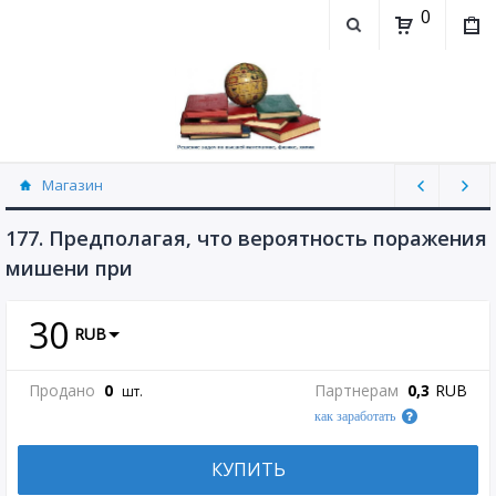
0
Магазин
Теория вероятностей (рассылаю Doc+PDF)
(5744)
177. Предполагая, что вероятность поражения
мишени при
30
RUB
Продано
0
Партнерам
0,3
RUB
шт.
как заработать
КУПИТЬ