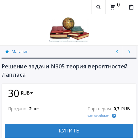
0
Магазин
Теория вероятностей (рассылаю Doc+PDF)
(5744)
Решение задачи N305 теория вероятностей
Лапласа
30
RUB
Продано
2
Партнерам
0,3
RUB
шт.
как заработать
КУПИТЬ