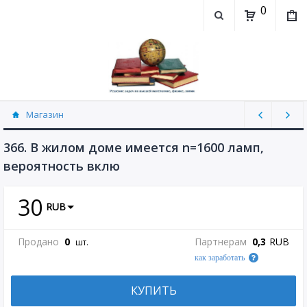
0
Магазин
Теория вероятностей (рассылаю Doc+PDF)
(5744)
366. В жилом доме имеется n=1600 ламп,
вероятность вклю
30
RUB
Продано
0
Партнерам
0,3
RUB
шт.
как заработать
КУПИТЬ